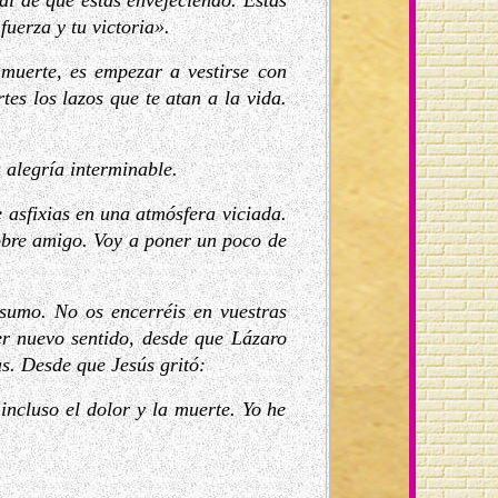
al de que estás envejeciendo. Estás
fuerza y tu victoria».
e muerte, es empezar a vestirse con
es los lazos que te atan a la vida.
a alegría interminable.
 asfixias en una atmósfera viciada.
obre amigo. Voy a poner un poco de
onsumo. No os encerréis en vuestras
er nuevo sentido, desde que Lázaro
s. Desde que Jesús gritó:
incluso el dolor y la muerte. Yo he