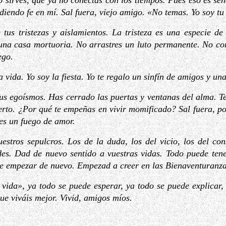
 sirves, que ya no conectas con los tiempos. Pues eso es señ
diendo fe en mí. Sal fuera, viejo amigo. «No temas. Yo soy tu 
e tus tristezas y aislamientos. La tristeza es una especie d
una casa mortuoria. No arrastres un luto permanente. No cort
ego.
a vida. Yo soy la fiesta. Yo te regalo un sinfín de amigos y un
tus egoísmos. Has cerrado las puertas y ventanas del alma. Te
uerto. ¿Por qué te empeñas en vivir momificado? Sal fuera, p
 es un fuego de amor.
uestros sepulcros. Los de la duda, los del vicio, los del c
ades. Dad de nuevo sentido a vuestras vidas. Todo puede ten
de empezar de nuevo. Empezad a creer en las Bienaventuranza
 vida», ya todo se puede esperar, ya todo se puede explicar, 
ue viváis mejor. Vivid, amigos míos.