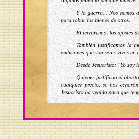
Algunos piden la pena de muerte.
Y la guerra... Nos hemos a
para robar los bienes de otros.
El terrorismo, los ajustes d
También justificamos la m
embriones que son seres vivos en d
Desde Jesucristo: "Yo soy l
Quienes justifican el aborto
cualquier precio, se nos echará
Jesucristo ha venido para que ten