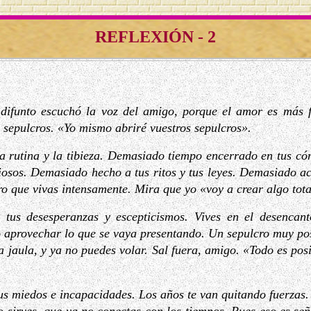
REFLEXIÓN - 2
 difunto escuchó la voz del amigo, porque el amor es más f
sepulcros. «Yo mismo abriré vuestros sepulcros».
 la rutina y la tibieza. Demasiado tiempo encerrado en tus 
iosos. Demasiado hecho a tus ritos y tus leyes. Demasiado a
ero que vivas intensamente. Mira que yo «voy a crear algo tot
e tus desesperanzas y escepticismos. Vives en el desencant
no aprovechar lo que se vaya presentando. Un sepulcro muy p
a jaula, y ya no puedes volar. Sal fuera, amigo. «Todo es posi
tus miedos e incapacidades. Los años te van quitando fuerzas.