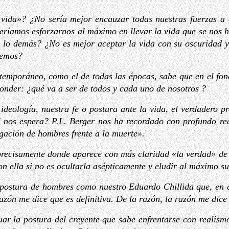
vida»? ¿No sería mejor encauzar todas nuestras fuerzas a o
eríamos esforzarnos al máximo en llevar la vida que se no
do lo demás? ¿No es mejor aceptar la vida con su oscuridad y
bemos?
emporáneo, como el de todas las épocas, sabe que en el fond
ponder: ¿qué va a ser de todos y cada uno de nosotros ?
ideología, nuestra fe o postura ante la vida, el verdadero 
al nos espera? P.L. Berger nos ha recordado con profundo 
egación de hombres frente a la muerte».
 precisamente donde aparece con más claridad «la verdad» de
 ella si no es ocultarla asépticamente y eludir al máximo su
postura de hombres como nuestro Eduardo Chillida que, en a
azón me dice que es definitiva. De la razón, la razón me dice
ar la postura del creyente que sabe enfrentarse con realism