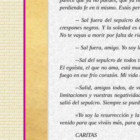
parece que ya no puedes, que ya no
perdiendo fe en ti mismo. Estás per
-- Sal fuera del sepulcro d
crespones negros. Y la soledad es 
No te vayas a morir por falta de ri
-- Sal fuera, amigo. Yo soy l
--Sal del sepulcro de todos 
El egoísta, el que no ama, está m
fuego en ese frío corazón. Mi vida
--Salid, amigos todos, de v
limitaciones y vuestras negativid
salió del sepulcro. Siempre se pue
«Yo soy la resurrección y la
venido para que viváis más, para q
CARITAS