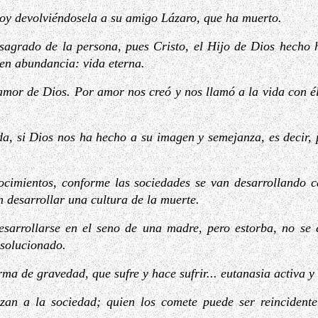
hoy devolviéndosela a su amigo Lázaro, que ha muerto.
sagrado de la persona, pues Cristo, el Hijo de Dios hecho 
en abundancia: vida eterna.
 amor de Dios. Por amor nos creó y nos llamó a la vida con é
da, si Dios nos ha hecho a su imagen y semejanza, es decir, 
cimientos, conforme las sociedades se van desarrollando c
desarrollar una cultura de la muerte.
sarrollarse en el seno de una madre, pero estorba, no se 
 solucionado.
a de gravedad, que sufre y hace sufrir... eutanasia activa y fe
izan a la sociedad; quien los comete puede ser reincident