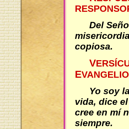
RESPONSO
Del Seño
misericordia
copiosa.
V
ERSÍC
E
VANGELIO
Yo soy la
vida, dice e
cree en mí 
siempre.