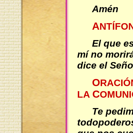
Amén
A
NTÍFO
El que es
mí no morir
dice el Señor
O
RACI
C
LA
OMUNI
Te pedim
todopodero