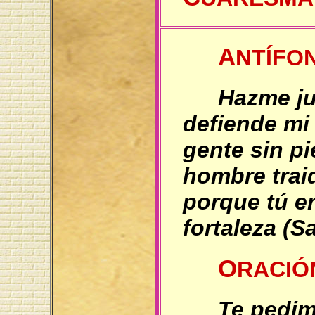
A
NTÍFO
Hazme ju
defiende mi
gente sin p
hombre trai
porque tú er
fortaleza (S
O
RACI
Te pedim