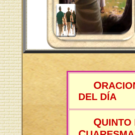
O
RACIO
DEL DÍA
Q
UINTO
C
UARESMA 