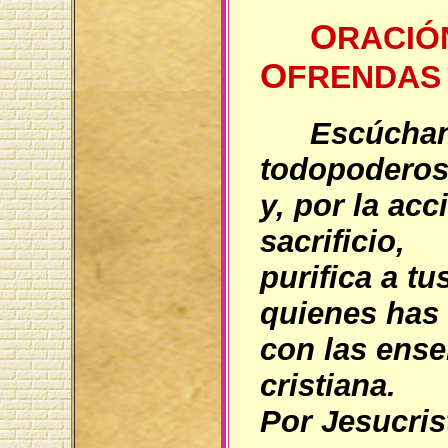
O
RACIÓ
O
FRENDAS
Escúchan
todopoderos
y, por la acc
sacrificio,
purifica a tu
quienes has
con las ense
cristiana.
Por Jesucris