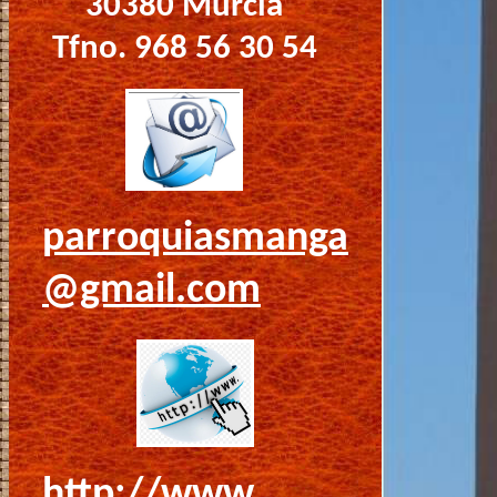
30380 Murcia
Tfno. 968 56 30 54
parroquiasmanga
@gmail.com
http://www.