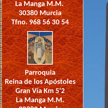
La Manga M.M.
30380 Murcia
Tfno. 968 56 30 54
Parroquia
Reina de los Apóstoles
Gran Vía
Km 5'2
La Manga M.M.