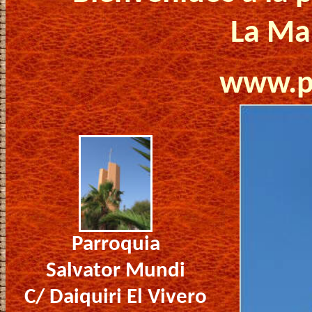
La Ma
www.p
Parroquia
Salvator Mundi
C/ Daiquiri El Vivero