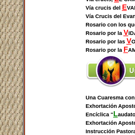
E
Vía crucis del
VA
Vía Crucis del Eva
Rosario con los q
V
Rosario por la
ID
V
Rosario por las
O
F
Rosario por la
AM
Una Cuaresma con l
Exhortación Apostó
L
Encíclica "
audat
Exhortación Apostó
Instrucción Pastora