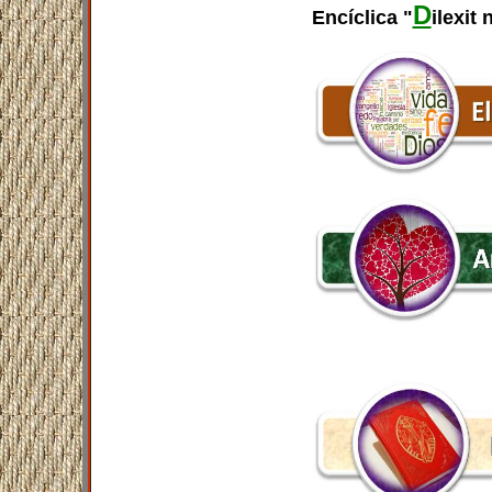
D
Encíclica "
ilexit 