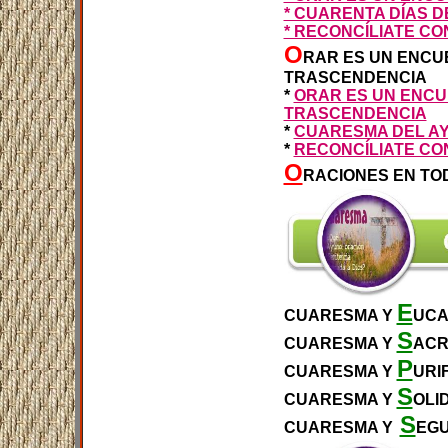
* CUARENTA DÍAS D
* RECONCÍLIATE C
O
RAR ES UN ENCUE
TRASCENDENCIA
*
ORAR ES UN ENCU
TRASCENDENCIA
*
CUARESMA DEL AY
*
RECONCÍLIATE CO
O
RACIONES EN TO
E
CUARESMA Y
UCA
S
CUARESMA Y
ACR
P
CUARESMA Y
URI
S
CUARESMA Y
OLI
S
CUARESMA Y
EGU