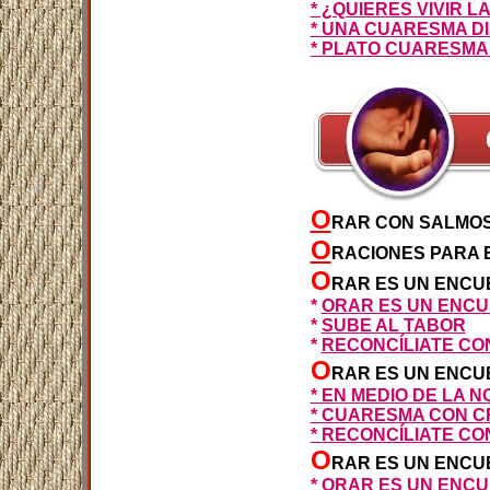
* ¿QUIERES VIVIR 
* UNA CUARESMA DI
* PLATO CUARESMA
O
RAR CON SALMOS
O
RACIONES PARA 
O
RAR ES UN ENC
*
ORAR ES UN ENC
*
SUBE AL TABOR
*
RECONCÍLIATE CO
O
RAR ES UN ENCU
* EN MEDIO DE LA 
* CUARESMA CON C
* RECONCÍLIATE C
O
RAR ES UN ENCU
* ORAR ES UN ENC