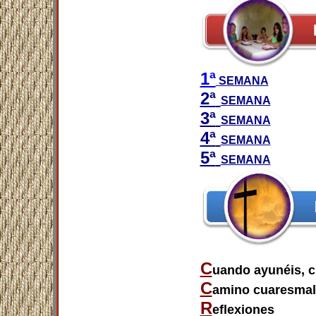
1ª
SEMANA
2ª
SEMANA
3ª
SEMANA
4ª
SEMANA
5ª
SEMANA
C
uando ayunéis, c
C
amino cuaresmal
R
eflexiones