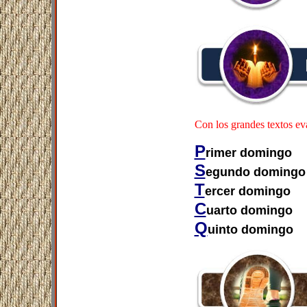
Con los grandes textos ev
P
rimer domingo
S
egundo domingo
T
ercer domingo
C
uarto domingo
Q
uinto domingo