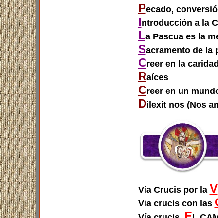
P
ecado, conversió
I
ntroducción a la 
L
a Pascua es la m
S
acramento de la 
C
reer en la carida
R
aíces
C
reer en un mundo
D
ilexit nos (Nos a
V
Vía Crucis por la
Vía crucis con las
E
Vía crucis,
L CAM